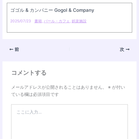
ゴゴル & カンパニー Gogol & Company
2025/07/23
書籍
,
バール・カフェ
,
娯楽施設
前
次
コメントする
メールアドレスが公開されることはありません。
※
が付い
ている欄は必須項目です
こ
こ
に
入
力…