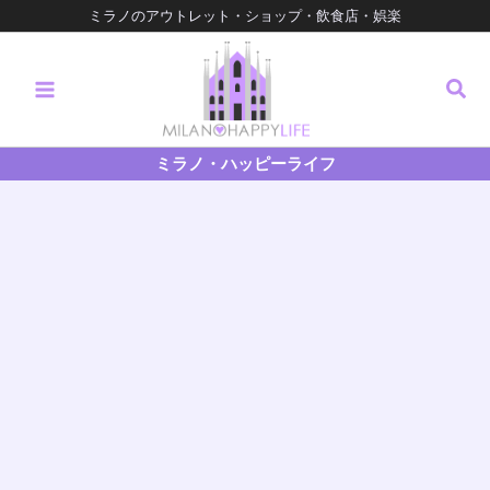
内
ミラノのアウトレット・ショップ・飲食店・娯楽
容
を
検
ス
キ
索
ッ
プ
ミラノ・ハッピーライフ