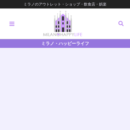
内
ミラノのアウトレット・ショップ・飲食店・娯楽
容
を
検
ス
キ
索
ッ
プ
ミラノ・ハッピーライフ