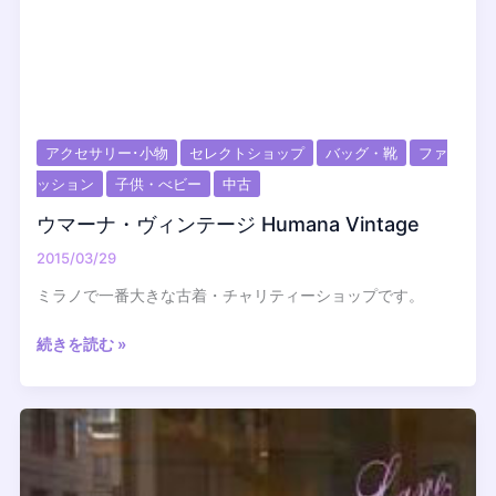
アクセサリー･小物
セレクトショップ
バッグ・靴
ファ
ッション
子供・べビー
中古
ウマーナ・ヴィンテージ Humana Vintage
2015/03/29
ミラノで一番大きな古着・チャリティーショップです。
ウ
続きを読む »
マ
ー
ナ・
ヴ
ィ
ン