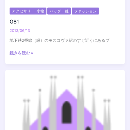
アクセサリー･小物
バッグ・靴
ファッション
G81
2013/06/13
地下鉄2番線（緑）のモスコヴァ駅のすぐ近くにあるブ
G81
続きを読む »