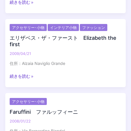
カ
続きを読む »
ー
ゴ・
ハ
アクセサリー･小物
インテリア小物
ファッション
イ
テ
エリザベス・ザ・ファースト Elizabeth the
ッ
first
ク
2009/04/21
CARGO
HIGH-
住所：Alzaia Naviglio Grande
TECH
エ
続きを読む »
リ
ザ
ベ
アクセサリー･小物
ス・
ザ・
Faruffini ファルッフィーニ
フ
2008/01/22
ァ
ー
住所：Via Bernardino Biondel