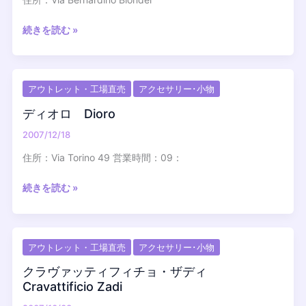
ス
ト
Faruffini
続きを読む »
Elizabeth
フ
the
ァ
first
ル
アウトレット・工場直売
アクセサリー･小物
ッ
フ
ディオロ Dioro
ィ
2007/12/18
ー
ニ
住所：Via Torino 49 営業時間：09：
デ
続きを読む »
ィ
オ
ロ
アウトレット・工場直売
アクセサリー･小物
Dioro
クラヴァッティフィチョ・ザディ
Cravattificio Zadi