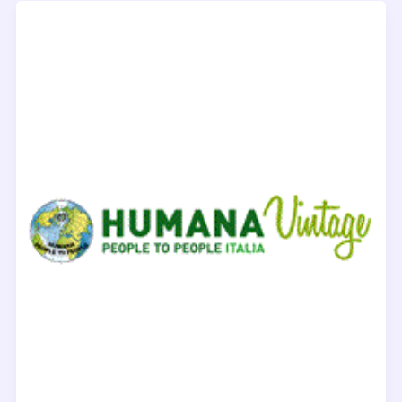
ッ
リ・
エ・
ナ
ス
ト
リ
Cavalli
e
Nastri