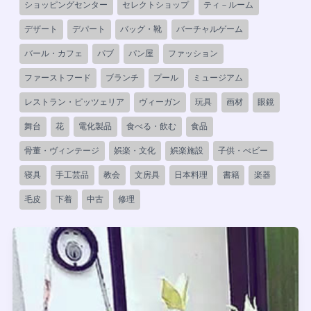
ショッピングセンター
セレクトショップ
ティ－ルーム
デザート
デパート
バッグ・靴
バーチャルゲーム
バール・カフェ
パブ
パン屋
ファッション
ファーストフード
ブランチ
プール
ミュージアム
レストラン・ピッツェリア
ヴィーガン
玩具
画材
眼鏡
舞台
花
電化製品
食べる・飲む
食品
骨董・ヴィンテージ
娯楽・文化
娯楽施設
子供・べビー
寝具
手工芸品
教会
文房具
日本料理
書籍
楽器
毛皮
下着
中古
修理