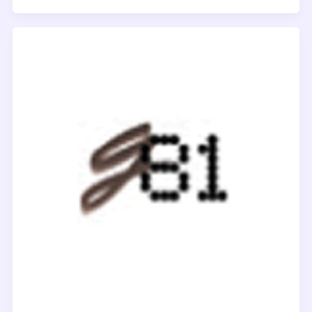
モ
リ
ー
レ
ー
ン
Memory
Lane