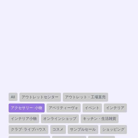
Filter
All
アウトレットセンター
アウトレット・工場直売
posts
アクセサリー･小物
アペリティーヴォ
イベント
インテリア
by
category
インテリア小物
オンラインショップ
キッチン・生活雑貨
クラブ･ライブハウス
コスメ
サンプルセール
ショッピング