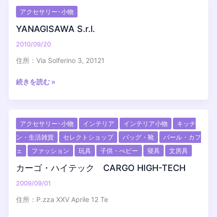
モ
アクセサリー･小物
ッ
プ
YANAGISAWA S.r.l.
ス
2010/09/20
Ami
Mops
住所：Via Solferino 3, 20121
YANAGISAWA
続きを読む »
S.r.l.
アクセサリー･小物
インテリア
インテリア小物
キッチ
ン・生活雑貨
セレクトショップ
バッグ・靴
バール・カフ
ェ
ファッション
玩具
子供・べビー
寝具
文房具
カーゴ・ハイテック CARGO HIGH-TECH
2009/09/01
住所：P.zza XXV Aprile 12 Te