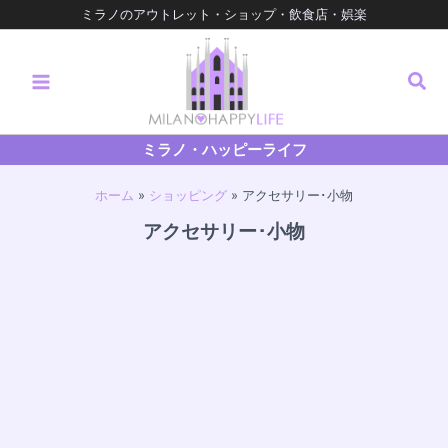
内
ミラノのアウトレット・ショップ・飲食店・娯楽
容
を
検
ス
キ
索
ッ
プ
ミラノ・ハッピーライフ
ホーム
ショッピング
アクセサリー･小物
アクセサリー･小物