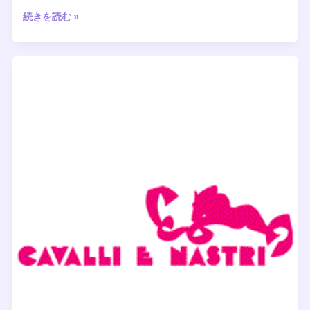
ラ・
続きを読む »
ザ
ッ
カ
La
Zakka