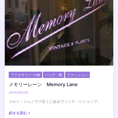
テ
ー
ジ
Humana
Vintage
アクセサリー･小物
バッグ・靴
ファッション
メモリーレーン Memory Lane
2014/04/03
コルソ・ジェノヴァ近くにあるヴィンテ－ジショップ。
メ
続きを読む »