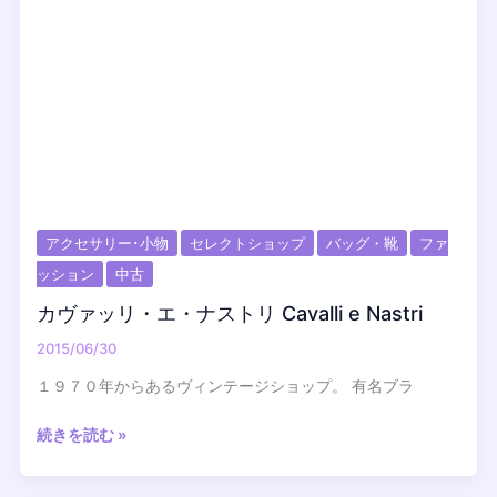
アクセサリー･小物
セレクトショップ
バッグ・靴
ファ
ッション
中古
カヴァッリ・エ・ナストリ Cavalli e Nastri
2015/06/30
１９７０年からあるヴィンテージショップ。 有名ブラ
カ
続きを読む »
ヴ
ァ